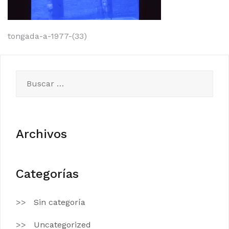
Navegación
tongada-a-1977-(33)
de
entradas
Buscar:
Archivos
Categorías
Sin categoría
Uncategorized