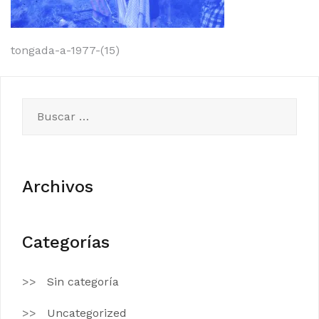
Navegación
tongada-a-1977-(15)
de
entradas
Buscar:
Archivos
Categorías
Sin categoría
Uncategorized