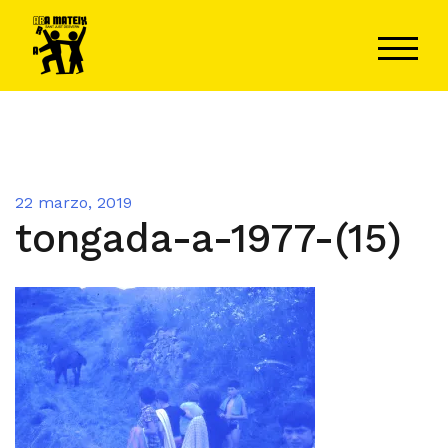
Saltar
al
ALTER
contenido
22 marzo, 2019
tongada-a-1977-(15)