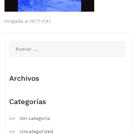
Navegación
tongada-a-1977-(14)
de
entradas
Buscar:
Archivos
Categorías
Sin categoría
Uncategorized