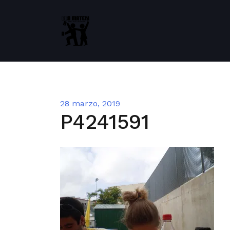
Saltar
al
contenido
28 marzo, 2019
P4241591