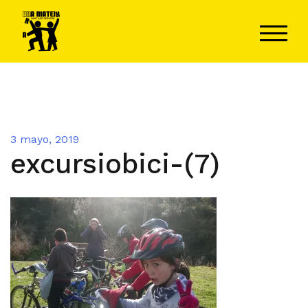
Saltar
al
ALTER
contenido
3 mayo, 2019
excursiobici-(7)