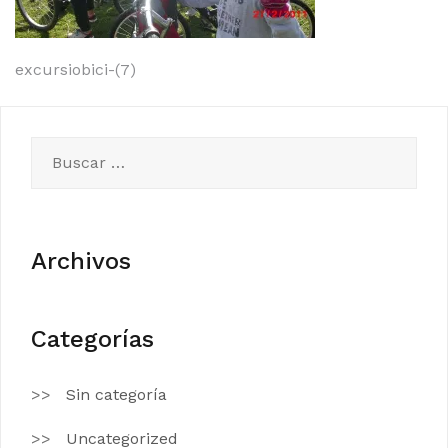
Navegación
excursiobici-(7)
de
entradas
Buscar:
Archivos
Categorías
Sin categoría
Uncategorized