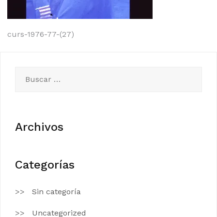
Navegación
curs-1976-77-(27)
de
entradas
Buscar:
Archivos
Categorías
Sin categoría
Uncategorized