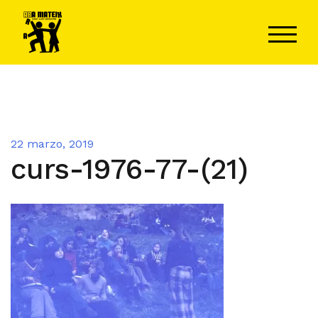
Saltar
al
ALTER
contenido
22 marzo, 2019
curs-1976-77-(21)