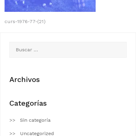
Navegación
curs-1976-77-(21)
de
entradas
Buscar:
Archivos
Categorías
Sin categoría
Uncategorized