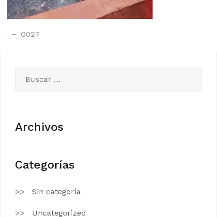
Navegación
_–_0027
de
entradas
Buscar:
Archivos
Categorías
Sin categoría
Uncategorized