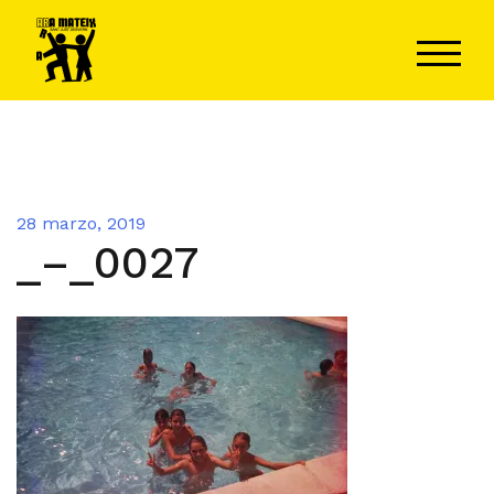
Saltar
al
ALTER
contenido
28 marzo, 2019
_–_0027