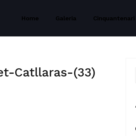
Home
Galeria
Cinquantenari
et-Catllaras-(33)