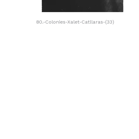
Navegación
80.-Colonies-Xalet-Catllaras-(33)
de
entradas