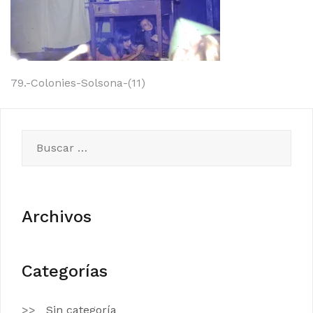
Navegación
79.-Colonies-Solsona-(11)
de
entradas
Buscar:
Archivos
Categorías
Sin categoría