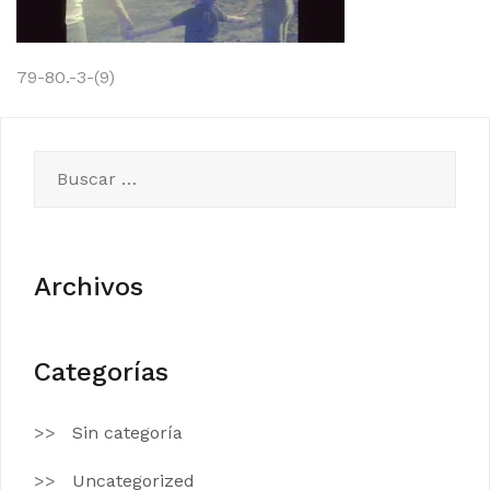
Navegación
79-80.-3-(9)
de
entradas
Buscar:
Archivos
Categorías
Sin categoría
Uncategorized