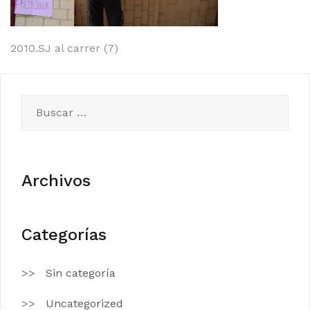
Navegación
2010.SJ al carrer (7)
de
entradas
Buscar:
Archivos
Categorías
Sin categoría
Uncategorized