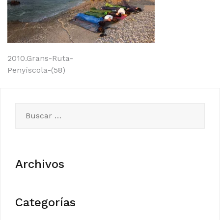
Navegación
2010.Grans-Ruta-
Penyíscola-(58)
de
entradas
Buscar:
Archivos
Categorías