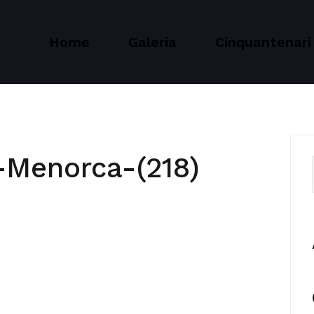
Home
Galeria
Cinquantenari
-Menorca-(218)