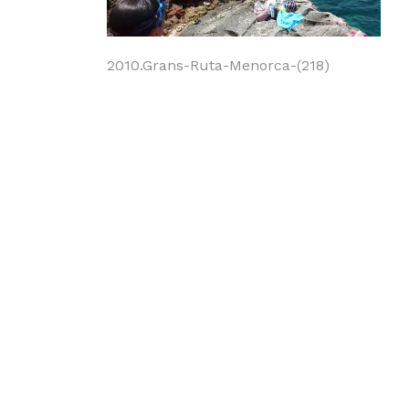
Navegación
2010.Grans-Ruta-Menorca-(218)
de
entradas