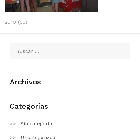
Navegación
2010-(50)
de
entradas
Buscar:
Archivos
Categorías
Sin categoría
Uncategorized