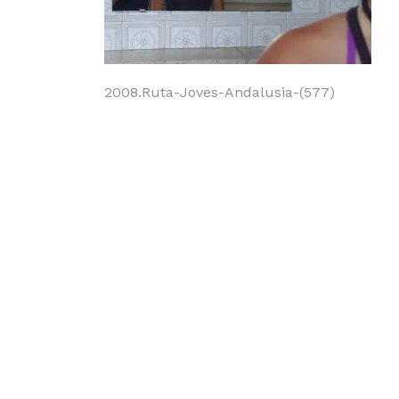
Navegación
2008.Ruta-Joves-Andalusia-(577)
de
entradas