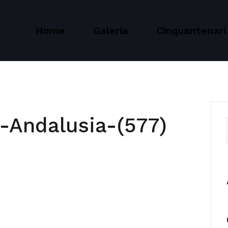
Home
Galeria
Cinquantenari
-Andalusia-(577)