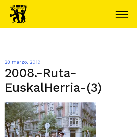
Saltar
al
ALTER
contenido
28 marzo, 2019
2008.-Ruta-
EuskalHerria-(3)