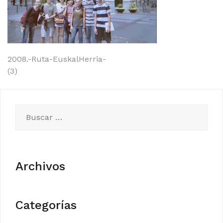
Navegación
2008.-Ruta-EuskalHerria-
(3)
de
entradas
Buscar:
Archivos
Categorías