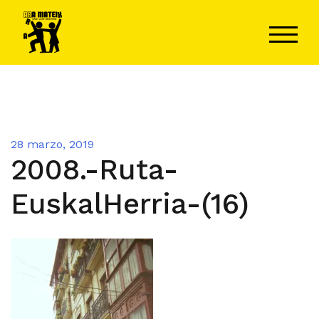
Saltar
al
ALTER
contenido
28 marzo, 2019
2008.-Ruta-
EuskalHerria-(16)