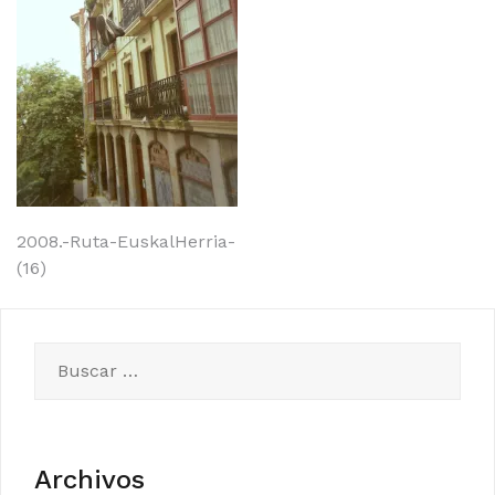
Navegación
2008.-Ruta-EuskalHerria-
(16)
de
entradas
Buscar:
Archivos