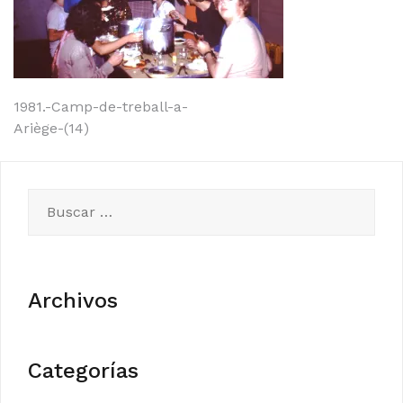
Navegación
1981.-Camp-de-treball-a-
Ariège-(14)
de
entradas
Buscar:
Archivos
Categorías