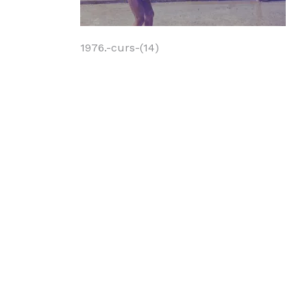
Navegación
1976.-curs-(14)
de
entradas