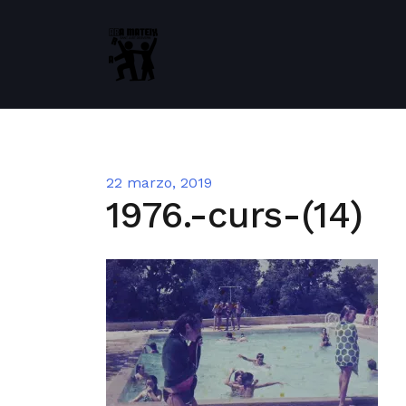
Saltar
al
contenido
22 marzo, 2019
1976.-curs-(14)