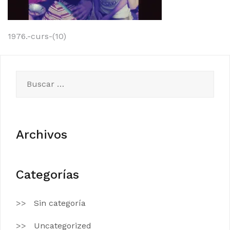
Navegación
1976.-curs-(10)
de
entradas
Buscar:
Archivos
Categorías
Sin categoría
Uncategorized