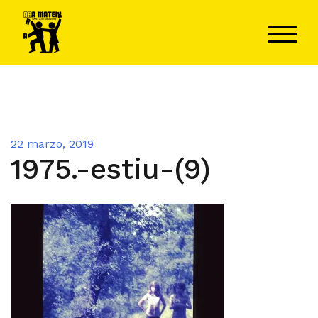
Saltar
al
ALTER
contenido
22 marzo, 2019
1975.-estiu-(9)