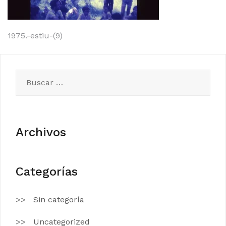
Navegación
1975.-estiu-(9)
de
entradas
Buscar:
Archivos
Categorías
Sin categoría
Uncategorized