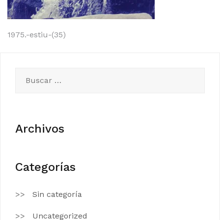
Navegación
1975.-estiu-(35)
de
entradas
Buscar:
Archivos
Categorías
Sin categoría
Uncategorized