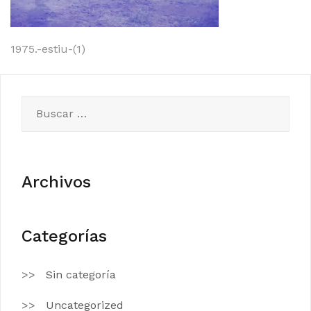
Navegación
1975.-estiu-(1)
de
entradas
Buscar:
Archivos
Categorías
Sin categoría
Uncategorized