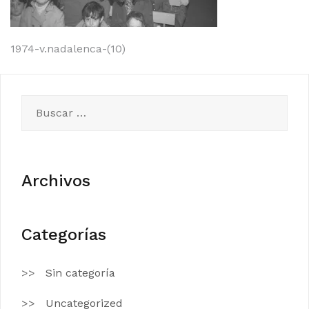
Navegación
1974-v.nadalenca-(10)
de
entradas
Buscar:
Archivos
Categorías
Sin categoría
Uncategorized