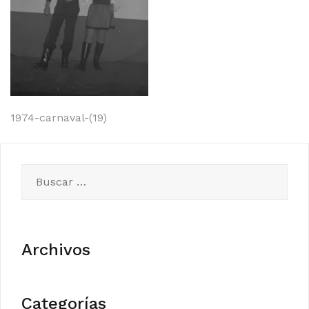
Navegación
1974-carnaval-(19)
de
entradas
Buscar:
Archivos
Categorías