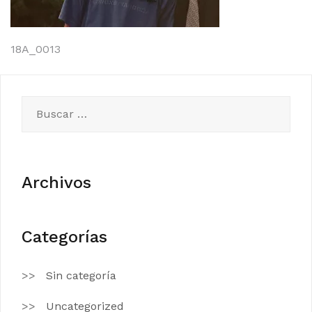
Navegación
18A_0013
de
entradas
Buscar:
Archivos
Categorías
Sin categoría
Uncategorized