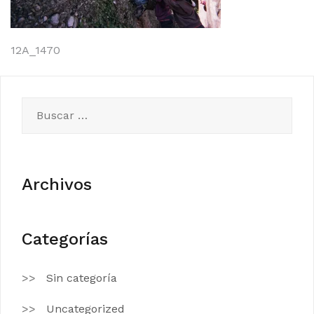
Navegación
12A_1470
de
entradas
Buscar:
Archivos
Categorías
Sin categoría
Uncategorized