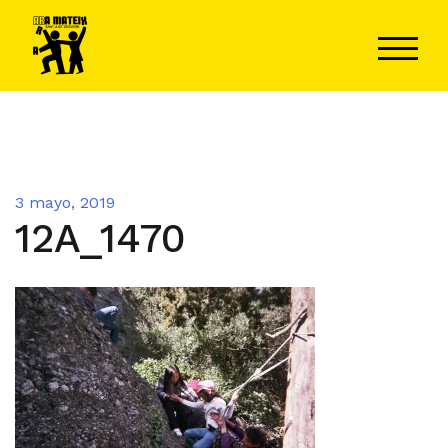
Saltar
al
ALTER
contenido
3 mayo, 2019
12A_1470