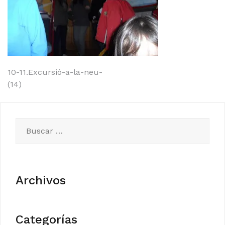
Navegación
10-11.Excursió-a-la-neu-
(14)
de
entradas
Buscar:
Archivos
Categorías