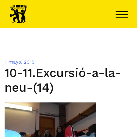
Saltar
al
ALTER
contenido
1 mayo, 2019
10-11.Excursió-a-la-
neu-(14)