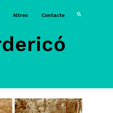
Altres
Contacte
dericó